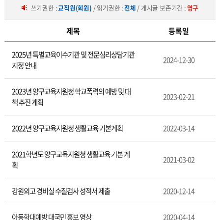
쓰기권한 :
교직원(회원)
/ 읽기권한 :
전체
/ 게시글 보존기간 :
영구
제목
등록일
통
2025년 특별교육이수기관 및 전문심리상담기관
합
2024-12-30
지정 안내
자
료
실
2023년 양구교육지원청 학교폭력의 예방 및 대
2023-02-21
책 추진 계획
2022년 양구교육지원청 생활교육 기본계획
2022-03-14
2021학년도 양구교육지원청 생활교육 기본 계
2021-03-02
획
강원외고 경비실 수질검사 성적서 제출
2020-12-14
아동학대예방 대국민 홍보 영상
2020-04-14