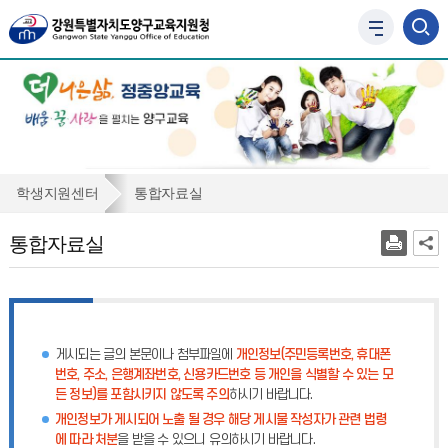
사
이
트
맵
바
로
가
기
통
학생지원센터
통합자료실
합
통합자료실
자
료
실
게시되는 글의 본문이나 첨부파일에
개인정보(주민등록번호, 휴대폰
번호, 주소, 은행계좌번호, 신용카드번호 등 개인을 식별할 수 있는 모
든 정보)를 포함시키지 않도록 주의
하시기 바랍니다.
개인정보가 게시되어 노출 될 경우 해당 게시물 작성자가 관련 법령
에 따라 처분
을 받을 수 있으니 유의하시기 바랍니다.