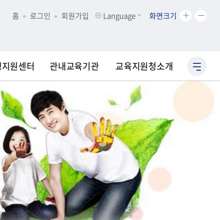
화
화
홈
로그인
회원가입
Language
화면크기
면
면
크
크
기
기
확
축
생지원센터
관내교육기관
교육지원청소개
사
대
소
이
트
맵
바
로
가
기