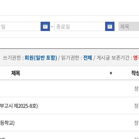
~
쓰기권한 :
회원(일반 포함)
/ 읽기권한 :
전체
/ 게시글 보존기간 :
영
제목
작
정
고시 제2025-8호)
정
초등학교)
정