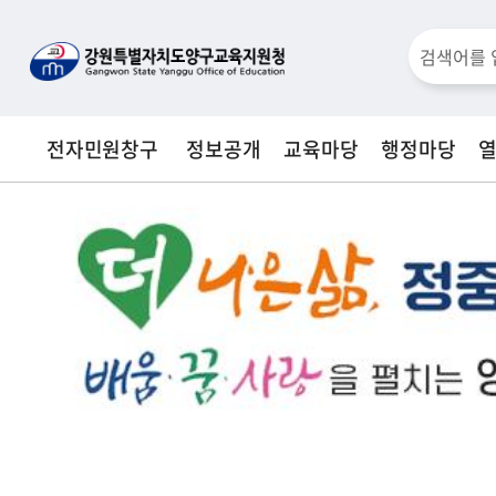
통
검
합
검
색
색
전자민원창구
정보공개
교육마당
행정마당
창