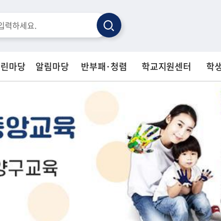
검
색
열린마당
알림마당
반부패·청렴
학교지원센터
학