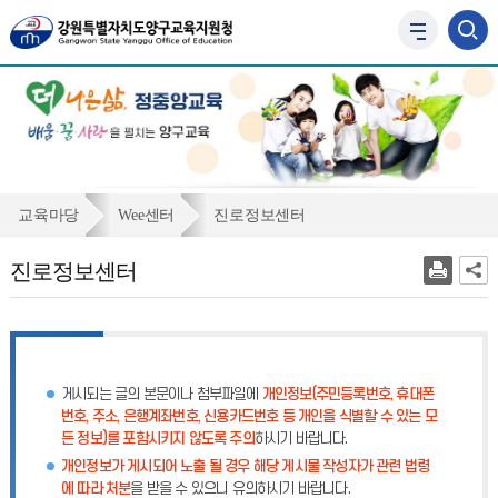
사
이
트
맵
바
로
가
기
진
교육마당
Wee센터
진로정보센터
로
진로정보센터
정
보
센
터
게시되는 글의 본문이나 첨부파일에
개인정보(주민등록번호, 휴대폰
번호, 주소, 은행계좌번호, 신용카드번호 등 개인을 식별할 수 있는 모
든 정보)를 포함시키지 않도록 주의
하시기 바랍니다.
개인정보가 게시되어 노출 될 경우 해당 게시물 작성자가 관련 법령
에 따라 처분
을 받을 수 있으니 유의하시기 바랍니다.