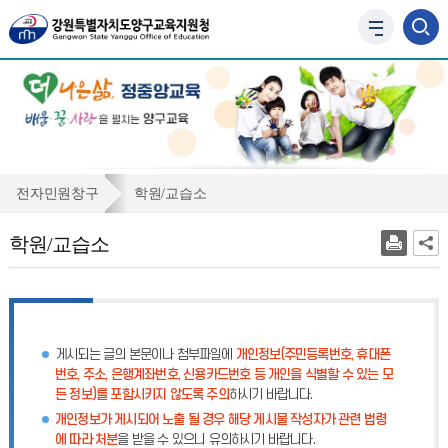
사
이
트
맵
바
로
가
기
학
전자민원창구
학원/교습소
원/
학원/교습소
교
습
소
게시되는 글의 본문이나 첨부파일에
개인정보(주민등록번호, 휴대폰
번호, 주소, 은행계좌번호, 신용카드번호 등 개인을 식별할 수 있는 모
든 정보)를 포함시키지 않도록 주의
하시기 바랍니다.
개인정보가 게시되어 노출 될 경우 해당 게시물 작성자가 관련 법령
에 따라 처분
을 받을 수 있으니 유의하시기 바랍니다.