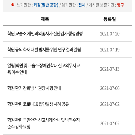
쓰기권한 :
회원(일반 포함)
/ 읽기권한 :
전체
/ 게시글 보존기간 :
영구
제목
등록일
학
학원,교습소,개인과외종사자 진단검사 행정명령
2021-07-20
원/
교
습
학원 등의 화재 재발 방지를 위한 연구 결과 알림
2021-07-19
소
알림]학원 및 교습소 장애인학대 신고의무자 교
2021-07-13
육 이수 안내
학원 환기 강화방식 권장 사항 안내
2021-07-06
학원 관련 코로나19 집단발생 사례 공유
2021-07-02
학원 관련 국민안전 신고사례 안내 및 방역수칙
2021-07-02
준수 강화 요청