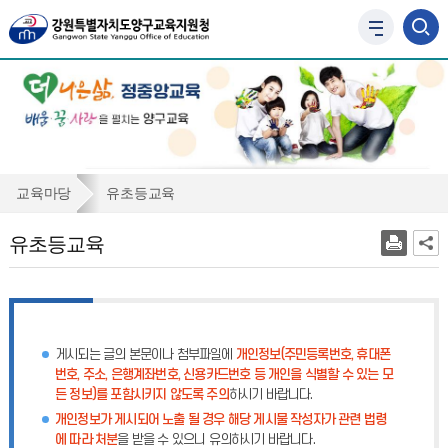
사
이
트
맵
바
로
가
기
유
교육마당
유초등교육
초
유초등교육
등
교
육
게시되는 글의 본문이나 첨부파일에
개인정보(주민등록번호, 휴대폰
번호, 주소, 은행계좌번호, 신용카드번호 등 개인을 식별할 수 있는 모
든 정보)를 포함시키지 않도록 주의
하시기 바랍니다.
개인정보가 게시되어 노출 될 경우 해당 게시물 작성자가 관련 법령
에 따라 처분
을 받을 수 있으니 유의하시기 바랍니다.