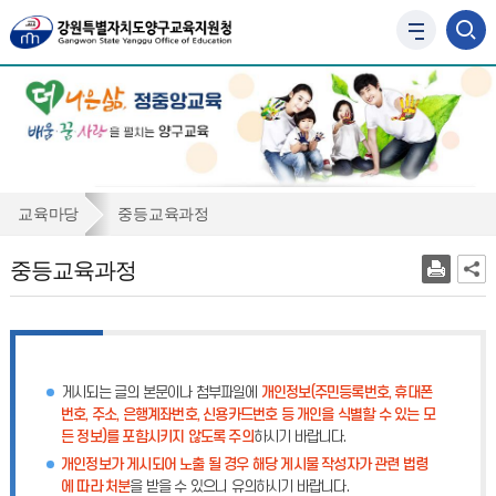
사
이
트
맵
바
로
가
기
중
교육마당
중등교육과정
등
중등교육과정
교
육
과
정
게시되는 글의 본문이나 첨부파일에
개인정보(주민등록번호, 휴대폰
번호, 주소, 은행계좌번호, 신용카드번호 등 개인을 식별할 수 있는 모
든 정보)를 포함시키지 않도록 주의
하시기 바랍니다.
개인정보가 게시되어 노출 될 경우 해당 게시물 작성자가 관련 법령
에 따라 처분
을 받을 수 있으니 유의하시기 바랍니다.