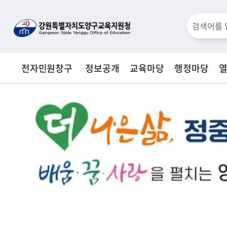
통
검
합
검
색
색
전자민원창구
정보공개
교육마당
행정마당
창