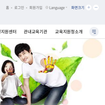
화
화
홈
로그인
회원가입
Language
화면크기
면
면
크
크
기
기
확
축
생지원센터
관내교육기관
교육지원청소개
사
대
소
이
트
맵
바
로
가
기