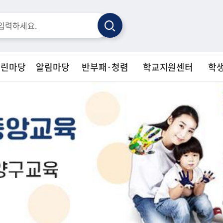
검
색
열린마당
알림마당
반부패·청렴
학교지원센터
학