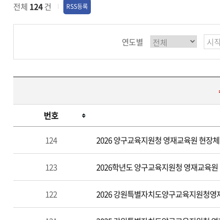
전체
124
건
RSS등록
연도별
번호
영
124
2026 양구교육지원청 영재교육원 현장체
재
교
123
2026학년도 양구교육지원청 영재교육원 
육
자
료
122
2026 강원특별자치도양구교육지원청영재
실