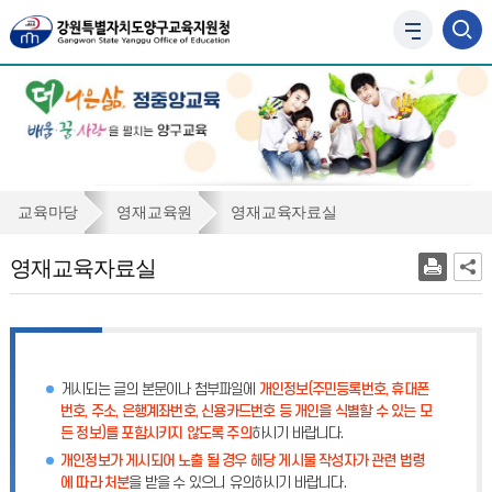
사
이
트
맵
바
로
가
기
영
교육마당
영재교육원
영재교육자료실
재
영재교육자료실
교
육
자
료
게시되는 글의 본문이나 첨부파일에
개인정보(주민등록번호, 휴대폰
실
번호, 주소, 은행계좌번호, 신용카드번호 등 개인을 식별할 수 있는 모
든 정보)를 포함시키지 않도록 주의
하시기 바랍니다.
개인정보가 게시되어 노출 될 경우 해당 게시물 작성자가 관련 법령
에 따라 처분
을 받을 수 있으니 유의하시기 바랍니다.