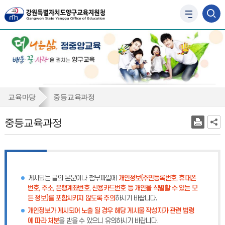
사
이
트
맵
바
로
가
기
중
교육마당
중등교육과정
등
중등교육과정
교
육
과
정
게시되는 글의 본문이나 첨부파일에
개인정보(주민등록번호, 휴대폰
번호, 주소, 은행계좌번호, 신용카드번호 등 개인을 식별할 수 있는 모
든 정보)를 포함시키지 않도록 주의
하시기 바랍니다.
개인정보가 게시되어 노출 될 경우 해당 게시물 작성자가 관련 법령
에 따라 처분
을 받을 수 있으니 유의하시기 바랍니다.