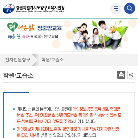
사
이
트
맵
바
로
가
기
학
전자민원창구
학원/교습소
원/
학원/교습소
교
습
소
게시되는 글의 본문이나 첨부파일에
개인정보(주민등록번호, 휴대폰
번호, 주소, 은행계좌번호, 신용카드번호 등 개인을 식별할 수 있는 모
든 정보)를 포함시키지 않도록 주의
하시기 바랍니다.
개인정보가 게시되어 노출 될 경우 해당 게시물 작성자가 관련 법령
에 따라 처분
을 받을 수 있으니 유의하시기 바랍니다.