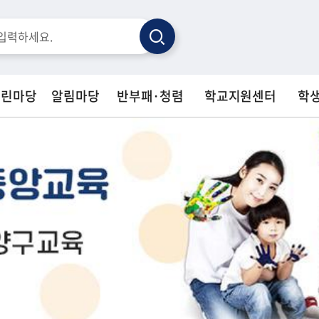
검
색
열린마당
알림마당
반부패·청렴
학교지원센터
학