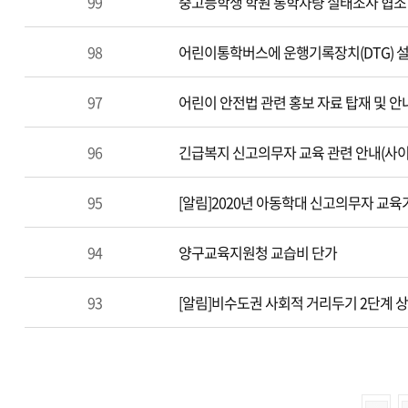
99
중고등학생 학원 통학차량 실태조사 협조
98
어린이통학버스에 운행기록장치(DTG) 설
97
어린이 안전법 관련 홍보 자료 탑재 및 안
96
긴급복지 신고의무자 교육 관련 안내(사
95
[알림]2020년 아동학대 신고의무자 교육
94
양구교육지원청 교습비 단가
93
[알림]비수도권 사회적 거리두기 2단계 상향