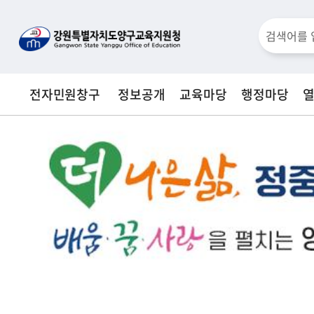
통
검
합
검
색
색
전자민원창구
정보공개
교육마당
행정마당
창