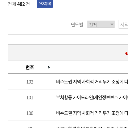
전체
482
건
RSS등록
연도별
번호
학
102
비수도권 지역 사회적 거리두기 조정에 따
원/
교
101
부처합동 가이드라인(개인정보보호 가이드
습
소
100
비수도권 지역 사회적 거리두기 조정에 따