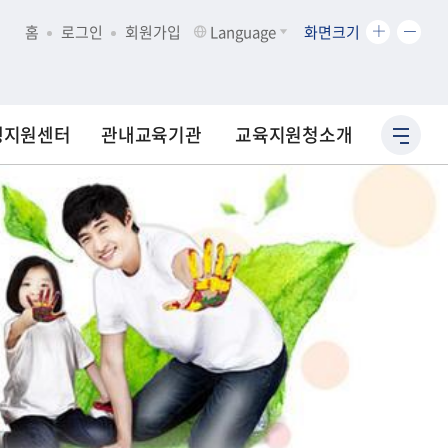
화
화
홈
로그인
회원가입
Language
화면크기
면
면
크
크
기
기
확
축
생지원센터
관내교육기관
교육지원청소개
사
대
소
이
트
맵
바
로
가
기