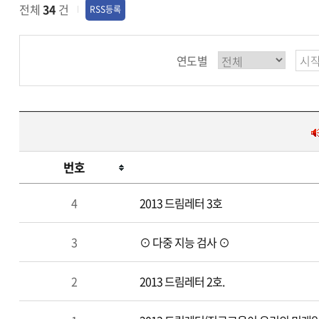
전체
34
건
RSS등록
연도별
번호
진
4
2013 드림레터 3호
로
정
3
⊙ 다중 지능 검사 ⊙
보
센
터
2
2013 드림레터 2호.