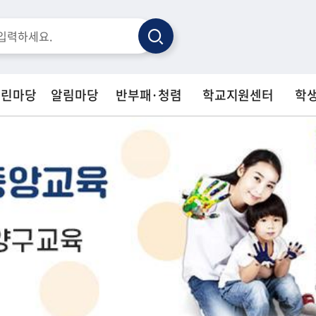
검
색
열린마당
알림마당
반부패·청렴
학교지원센터
학