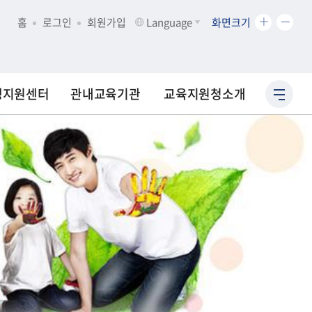
화
화
홈
로그인
회원가입
Language
화면크기
면
면
크
크
기
기
확
축
생지원센터
관내교육기관
교육지원청소개
사
대
소
이
트
맵
바
로
가
기