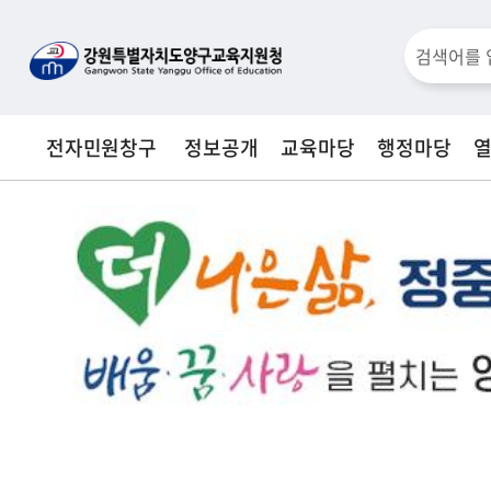
통
검
합
검
색
색
전자민원창구
정보공개
교육마당
행정마당
창