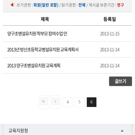
쓰기권한 :
회원(일반 포함)
/ 읽기권한 :
전체
/ 게시글 보존기간 :
영구
제목
등록일
유
양구초병설유치원 학부모 참여수업 안
2013-11-15
초
등
교
2013년 방산초등학교병설유치원 교육계획서
2013-11-14
육
2013 양구초병설유치원 교육계획
2013-11-14
글쓰기
4
5
6
교육지원청