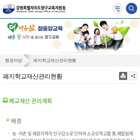
사
이
트
맵
바
로
가
기
폐
행정마당
폐지학교재산관리현황
지
폐지학교재산관리현황
학
교
재
폐교재산 관리계획
산
관
배경
리
농·어촌 및 폐광지역의 인구감소로 인하여 소규모학교를 통.폐합됨에
현