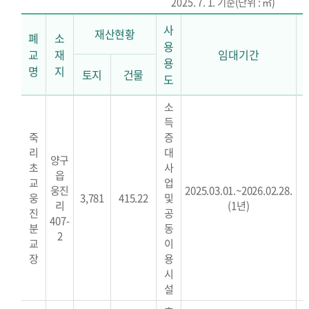
2025. 7. 1. 기준(단위 : ㎡)
사
재산현황
폐
소
용
교
재
임대기간
용
명
지
토지
건물
도
폐
소
교
득
재
죽
증
산
리
대
양구
관
초
사
읍
리
교
업
웅진
2025.03.01.~2026.02.28.
현
웅
3,781
415.22
및
리
(1년)
*
황
진
공
407-
분
동
2
교
이
장
용
시
설