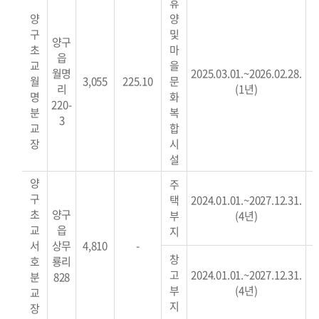
휴
양
양
구
및
양구
초
마
읍
교
을
월명
2025
.03.01.~2026
.02.28
.
월
3,055
225.10
문
리
(1년)
*
명
화
220-
분
복
3
교
합
장
시
설
양
주
구
택
2024.01.01.~2027.12.31.
초
양구
부
(4년)
*
교
읍
지
서
상무
4,810
-
창
호
룡리
고
2024.01.01.~2027.12.31.
분
828
부
(4년)
*
교
지
장