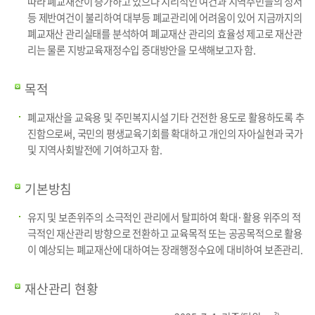
따라 폐교재산이 증가하고 있으나 지리적인 여건과 지역주민들의 정서
황
등 제반여건이 불리하여 대부등 폐교관리에 어려움이 있어 지금까지의
폐교재산 관리실태를 분석하여 폐교재산 관리의 효율성 제고로 재산관
리는 물론 지방교육재정수입 증대방안을 모색해보고자 함.
목적
폐교재산을 교육용 및 주민복지시설 기타 건전한 용도로 활용하도록 추
진함으로써, 국민의 평생교육기회를 확대하고 개인의 자아실현과 국가
및 지역사회발전에 기여하고자 함.
기본방침
유지 및 보존위주의 소극적인 관리에서 탈피하여 확대·활용 위주의 적
극적인 재산관리 방향으로 전환하고 교육목적 또는 공공목적으로 활용
이 예상되는 폐교재산에 대하여는 장래행정수요에 대비하여 보존관리.
재산관리 현황