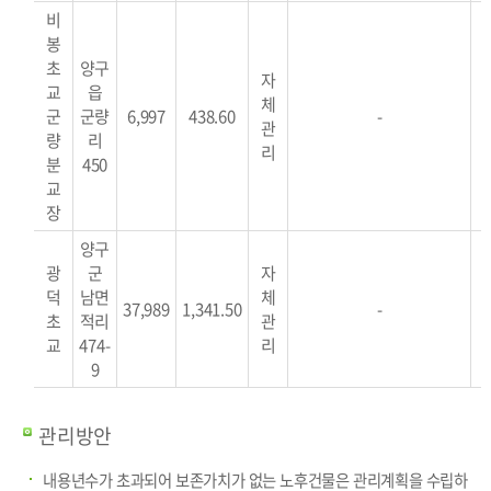
비
봉
초
양구
자
교
읍
체
군
군량
6,997
438.60
-
관
량
리
리
분
450
교
장
양구
광
군
자
덕
남면
체
37,989
1,341.50
-
초
적리
관
교
474-
리
9
관리방안
내용년수가 초과되어 보존가치가 없는 노후건물은 관리계획을 수립하