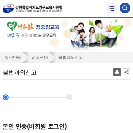
사
이
트
맵
바
로
가
기
불
열린마당
신고센터
불법과외신고
법
불법과외신고
과
외
신
고